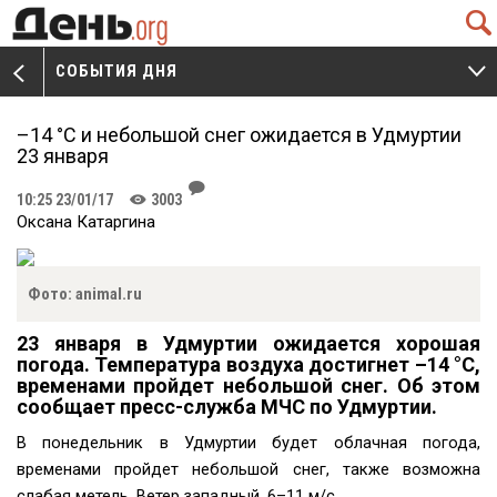
Q
СОБЫТИЯ ДНЯ
V
W
–14 °С и небольшой снег ожидается в Удмуртии
23 января
J
10:25 23/01/17
3003
K
Оксана Катаргина
Фото: animal.ru
23 января в Удмуртии ожидается хорошая
погода. Температура воздуха достигнет –14 °С,
временами пройдет небольшой снег. Об этом
сообщает пресс-служба МЧС по Удмуртии.
В понедельник в Удмуртии будет облачная погода,
временами пройдет небольшой снег, также возможна
слабая метель. Ветер западный, 6–11 м/с.