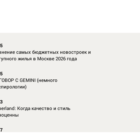
35
внение самых бюджетных новостроек и
тупного жилья в Москве 2026 года
55
ГОВОР С GEMINI (немного
спирологии)
23
erland: Когда качество и стиль
ноценны
07
nAl против