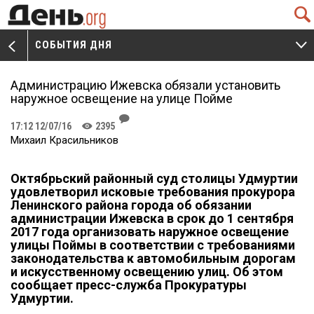
Q
СОБЫТИЯ ДНЯ
V
W
Администрацию Ижевска обязали установить
наружное освещение на улице Пойме
J
17:12 12/07/16
2395
K
Михаил Красильников
Октябрьски
й
районны
й
суд
столицы Удмуртии
удовлетвор
ил
исковые требования прокурора
Ленинского района
города
об обязании
а
дминистрации Ижевска в срок до 1 сентября
2017 года организовать наружное освещение
улицы Поймы в соответствии с требованиями
законодательства к автомобильным дорогам
и искусственному освещению улиц.
Об этом
сообщает пресс-служба Прокуратуры
Удмуртии.