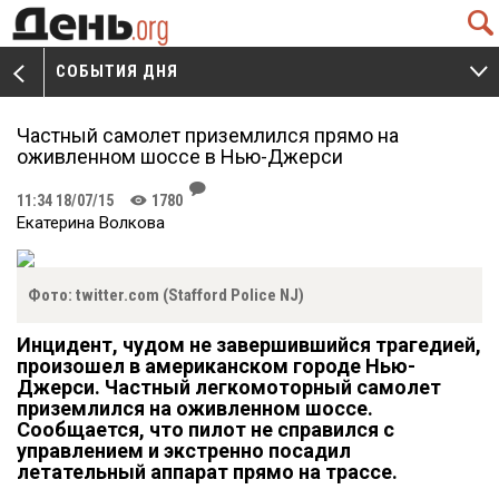
Q
СОБЫТИЯ ДНЯ
V
W
Частный самолет приземлился прямо на
оживленном шоссе в Нью-Джерси
J
11:34 18/07/15
1780
K
Екатерина Волкова
Фото: twitter.com (Stafford Police NJ)
Инцидент, чудом не завершившийся трагедией,
произошел в американском городе Нью-
Джерси. Частный легкомоторный самолет
приземлился на оживленном шоссе.
Сообщается, что пилот не справился с
управлением и экстренно посадил
летательный аппарат прямо на трассе.