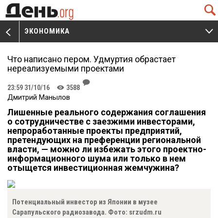
Q
ЭКОНОМИКА
V
W
Что написано пером. Удмуртия обрастает
нереализуемыми проектами
J
23:59 31/10/16
3588
K
Дмитрий Манылов
Лишенные реального содержания соглашения
о сотрудничестве с заезжими инвесторами,
непроработанные проекты предприятий,
претендующих на преференции региональной
власти, — можно ли избежать этого проектно-
информационного шума или только в нем
отыщется инвестиционная жемчужина?
Потенциальный инвестор из Японии в музее
Сарапульского радиозавода. Фото: srzudm.ru