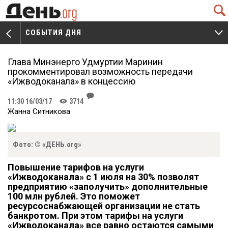
Q
СОБЫТИЯ ДНЯ
V
W
Глава Минэнерго Удмуртии Маринин
прокомментировал возможность передачи
«Ижводоканала» в концессию
J
11:30 16/03/17
3714
K
Жанна Ситникова
Фото: © «ДЕНЬ.org»
Повышение тарифов на услуги
«Ижводоканала» с 1 июля на 30% позволят
предприятию «заполучить» дополнительные
100 млн рублей. Это поможет
ресурсоснабжающей организации не стать
банкротом. При этом тарифы на услуги
«Ижводоканала» все равно остаются самыми