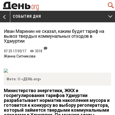
Q
СОБЫТИЯ ДНЯ
V
W
Иван Маринин не сказал, каким будет тариф на
вывоз твердых коммунальных отходов в
Удмуртии
J
07:25 17/03/17
3518
K
Жанна Ситникова
Фото: © «ДЕНЬ.org»
Министерство энергетики, ЖКХ и
госрегулирования тарифов Удмуртии
разрабатывает норматив накопления мусора и
готовится к конкурсу во выбору регоператора,
который займется твердыми коммунальными
отходами в Удмуртии. По мнению главы