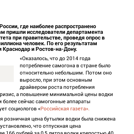
России, где наиболее распространено
ам пришли исследователи департамента
ета при правительстве, проведя опрос в
миллиона человек. По его результатам
 Краснодар и Ростов-на-Дону.
«Оказалось, что до 2014 года
потребление самогона в стране было
относительно небольшим. Потом оно
выросло, при этом основным
драйвером роста потребления
кризис, а повышение минимальной цены водки
ем более сейчас самогонные аппараты
ует социологов «
Российская газета».
я розничная цена бутылки водки была снижена
 установлено, что отпускная цена
е 166 рублей за 0,5 литра водки крепостью 40