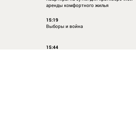
аренды комфортного жилья
15:19
Выборы и война
15:44
Кто главный по жалобам
17:54
Страхование имущества для ипотеки:
типичные причины отказа в выплате и 
их избежать