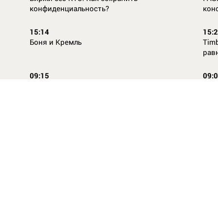
конфиденциальность?
кон
15:14
15:
Боня и Кремль
Timb
рав
09:15
09:
Повторней не придумаешь
Ope
14:46
16:
Стили одежды для детей: как формируется
Как
как
вкус с ранних лет
КАС
ВСЕ НОВОСТИ
Твиты от @dayorgru