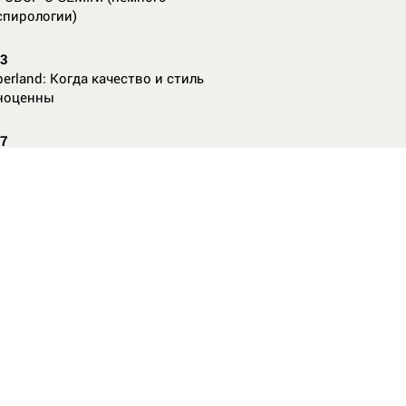
спирологии)
23
erland: Когда качество и стиль
ноценны
07
nAl против
13
ие данные нужны, чтобы рассчитать
КО без ошибок