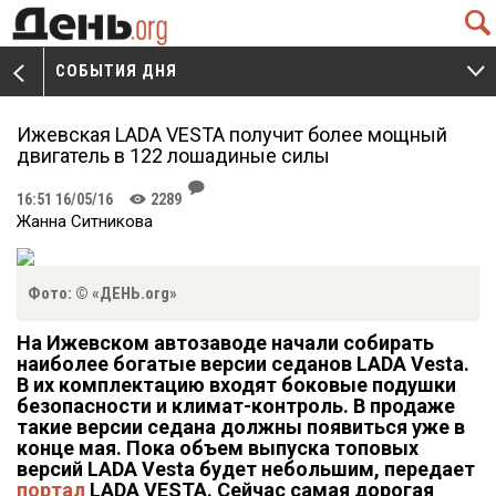
Q
СОБЫТИЯ ДНЯ
V
W
Ижевская LADA VESTA получит более мощный
двигатель в 122 лошадиные силы
J
16:51 16/05/16
2289
K
Жанна Ситникова
Фото: © «ДЕНЬ.org»
На Ижевском автозаводе начали собирать
наиболее богатые версии седанов LADA Vesta.
В их комплектацию входят боковые подушки
безопасности и климат-контроль. В продаже
такие версии седана должны появиться уже в
конце мая. Пока объем выпуска топовых
версий LADA Vesta будет небольшим, передает
портал
LADA VESTA. Сейчас самая дорогая