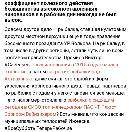
коэффициент полезного действия
большинства высокопоставленных
чиновников и в рабочие дни никогда не был
высок.
Совсем другое дело — рыбалка, ставшая культовым
досугом местной верхушки еще в годы правления
бессменного президента УР Волкова. На рыбалку, в
том числе в другие регионы, летали чуть ли не всем
составом правительства. Премьер Виктор
#Савельев,
организовавший в 2015 году сначала
открытие
, а затем
закрытие рыбалки под
Астраханью
, даже считал это одной из форм
укрепления корпоративного духа. Правда, партнёров
по рыбалке с годами у него становится всё меньше.
Чего, например, стоила его
рыбалка с сидящим
сегодня в СИЗО топ-менеджером ПАО «Т Плюс»
Борисом Вайнзихером
? Есть мнение, что концессии
муниципальных теплосетей Ижевска…
#ВсеСубботыТеперьРабочие