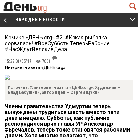
Q
НАРОДНЫЕ НОВОСТИ
V
W
Комикс «ДЕНЬ.org» #2: #Какая рыбалка
сорвалась! #ВсеСубботыТеперьРабочие
#НасЖдутВеликиеДела
J
15:37 01/05/17
7001
K
Интернет-газета «ДЕНЬ.org»
Источник: ©интернет-газета «ДЕНЬ.org». Художник —
Влад Бабушкин, автор идеи — Сергей Щукин
Члены правительства Удмуртии теперь
вынуждены трудиться шесть вместо пяти
дней в неделю. Субботы, как публично
распорядился врио главы УР Александр
#Бречалов, теперь тоже становятся рабочими
днями. Хотя многие полагают, что