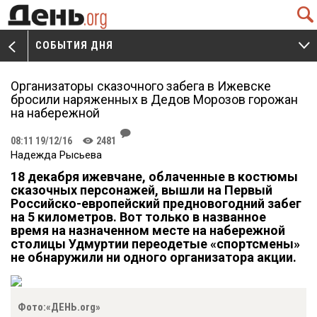
Q
СОБЫТИЯ ДНЯ
V
W
Организаторы сказочного забега в Ижевске
бросили наряженных в Дедов Морозов горожан
на набережной
J
08:11 19/12/16
2481
K
Надежда Рысьева
18 декабря ижевчане, облаченные в костюмы
сказочных персонажей, вышли на Первый
Российско-европейский предновогодний забег
на 5 километров. Вот только в названное
время на назначенном месте на набережной
столицы Удмуртии переодетые «спортсмены»
не обнаружили ни одного организатора акции.
Фото:«ДЕНЬ.org»