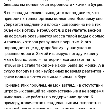
бывших ям появляются неровности - кочки и бугры.
В снегопады техника выходит с запозданием, что
приводит к транспортным коллапсам. Всю зиму снег
убирается медленно и плохо - совершенно не в тех
объемах, которые требуются. В результате, весной
на асфальте оказывается масса талой воды с солью
и грязью, которая разрушает покрытие. И это
порождает еще одну проблему - у нас ужасно
грязные дороги. Зимой и в сырую погоду машину
мыть бесполезно — четверти часа хватает на то,
чтобы она стала такой же, какой была до мойки. А в
сухую погоду из-за неубранных вовремя реагентов и
грязи поднимаются сильные пыльные бури.
Причина этих проблем, на мой взгляд, - в отсутствии
штрафных санкций за некачественные и не вовремя
выполненные работы по содержанию дорог. К
примеру, количество незаделанных ям, скорость с
которой они устраняются, доля не вывезенного