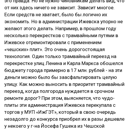
это правда. Но не нужно чиновникам делать вид, что
от них здесь ничего не зависит. Зависит многое.
Если средств не хватает, было бы логично их
экономить. Но в администрации Ижевска упорно не
желают этого делать. Например, в прошлом году
несколько перекрестков с трамвайными путями в
Ижевске отремонтировали с применением
«чешских» плит». Это очень дорогостоящая
технология. Один только трамвайный переезд на
перекрестке улиц Ленина и Карла Маркса обошелся
бюджету города примерно в 17 млн. рублей - на эти
деньги можно было бы заасфальтировать целую
улицу. Как можно выносить в приоритет трамвайный
переезд, когда полгорода нуждается в срочном
ремонте дорог? При этом, выясняется, что чудо-
плиты эти администрация Ижевска перекупала с
торгов у МУП «ИжГЭТ», который в свою очередь
незадолго до конкурса приобрел их в разы дешевле
у некоего у г-на Йосефа Гушека из Чешской