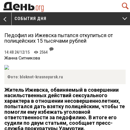
Q
СОБЫТИЯ ДНЯ
V
W
Педофил из Ижевска пытался откупиться от
полицейских 15 тысячами рублей
J
14:48 24/12/15
2564
K
Жанна Ситникова
Фото: bloknot-krasnoyarsk.ru
Житель Ижевска, обвиняемый в совершении
насильственных действий сексуального
характера в отношении несовершеннолетних,
попытался дать взятку полицейским, чтобы те
помогли ему избежать уголовной
ответственности за педофилию. В итоге его
судили по двум статьям, сообщает пресс-
служба прокуратуры Удмуртии.