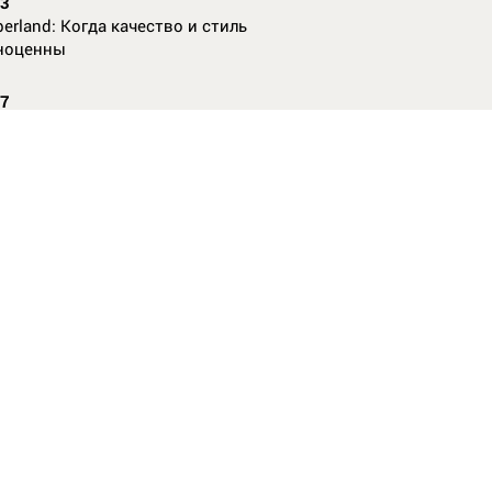
23
erland: Когда качество и стиль
ноценны
07
nAl против
13
ие данные нужны, чтобы рассчитать
КО без ошибок