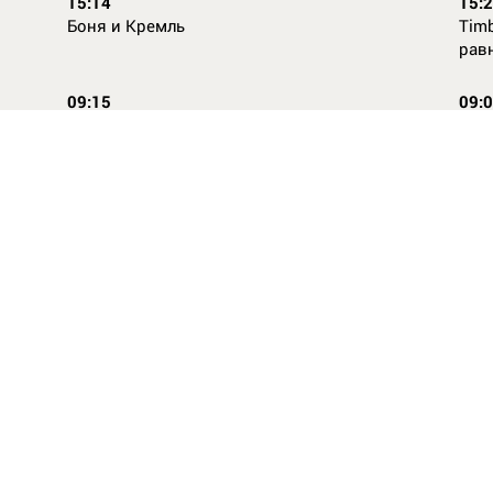
15:14
15:
Боня и Кремль
Timb
рав
09:15
09:
Повторней не придумаешь
Ope
14:46
16:
Стили одежды для детей: как формируется
Как
как
вкус с ранних лет
КАС
ВСЕ НОВОСТИ
Твиты от @dayorgru