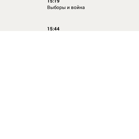
15:19
Выборы и война
15:44
Кто главный по жалобам
17:54
Страхование имущества для ипотеки:
типичные причины отказа в выплате и 
их избежать