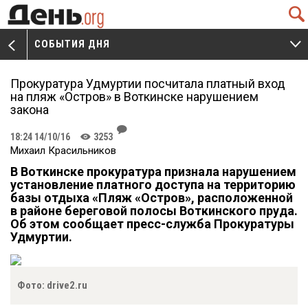
Q
СОБЫТИЯ ДНЯ
V
W
Прокуратура Удмуртии посчитала платный вход
на пляж «Остров» в Воткинске нарушением
закона
J
18:24 14/10/16
3253
K
Михаил Красильников
В Воткинске прокуратура признала нарушением
установление платного доступа на территорию
базы отдыха «Пляж «Остров», расположенной
в районе береговой полосы Воткинского пруда.
Об этом сообщает пресс-служба Прокуратуры
Удмуртии.
Фото: drive2.ru