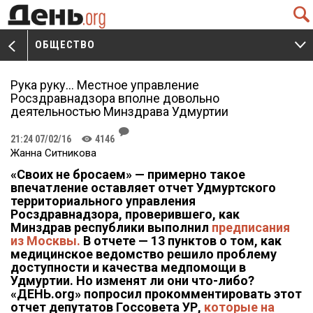
Q
ОБЩЕСТВО
V
W
Рука руку… Местное управление
Росздравнадзора вполне довольно
деятельностью Минздрава Удмуртии
J
21:24 07/02/16
4146
K
Жанна Ситникова
«Своих не бросаем» — примерно такое
впечатление оставляет отчет Удмуртского
территориального управления
Росздравнадзора, проверившего, как
Минздрав республики выполнил
предписания
из Москвы.
В отчете — 13 пунктов о том, как
медицинское ведомство решило проблему
доступности и качества медпомощи в
Удмуртии. Но изменят ли они что-либо?
«ДЕНЬ.org» попросил прокомментировать этот
отчет депутатов Госсовета УР,
которые на