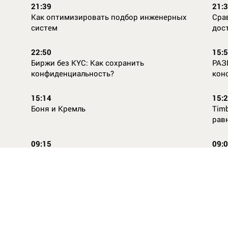
21:39
21:
Как оптимизировать подбор инженерных
Сра
систем
дос
22:50
15:
Биржи без KYC: Как сохранить
РАЗ
конфиденциальность?
кон
15:14
15:
Боня и Кремль
Timb
рав
09:15
09:
Повторней не придумаешь
Ope
14:46
16:
Стили одежды для детей: как формируется
Как
как
вкус с ранних лет
КАС