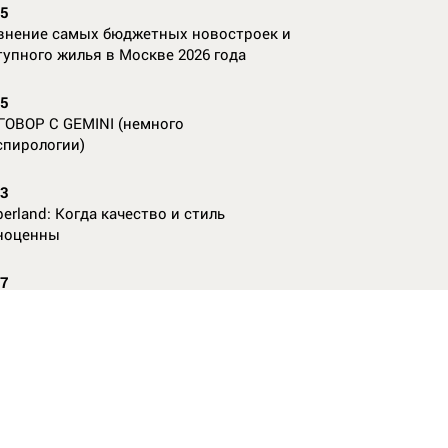
35
внение самых бюджетных новостроек и
тупного жилья в Москве 2026 года
55
ГОВОР С GEMINI (немного
спирологии)
23
erland: Когда качество и стиль
ноценны
07
nAl против
13
ие данные нужны, чтобы рассчитать
КО без ошибок