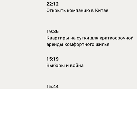
22:12
Открыть компанию в Китае
19:36
Квартиры на сутки для краткосрочной
аренды комфортного жилья
15:19
Выборы и война
15:44
Кто главный по жалобам
17:54
Страхование имущества для ипотеки:
типичные причины отказа в выплате и 
их избежать