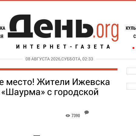
КА
КУЛЬ
ИЯ
С
ИНТЕРНЕТ-ГАЗЕТА
●
08 АВГУСТА 2026,СУББОТА, 02:33
е место! Жители Ижевска
 «Шаурма» с городской
J
7390
K