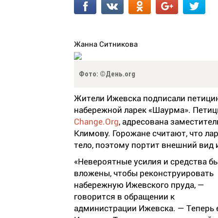
Жанна Ситникова
Фото: ©День.org
Жители Ижевска подписали петицию,
набережной ларек «Шаурма». Петици
Change.Org
, адресована заместите
Климову. Горожане считают, что ла
тело, поэтому портит внешний вид 
«Невероятные усилия и средства б
вложены, чтобы реконструировать
набережную Ижевского пруда, —
говорится в обращении к
администрации Ижевска. — Теперь 