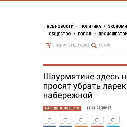
ВСЕ НОВОСТИ
•
ПОЛИТИКА
•
ЭКОНОМИ
ОБЩЕСТВО
•
ГОРОД
•
ПРОИСШЕСТВ
S
Q
ПИСЬМО В РЕДАКЦИЮ
ПОИСК
Шаурмятине здесь н
просят убрать ларек
набережной
11:41 24/08/15
НАРОДНЫЕ НОВОСТИ