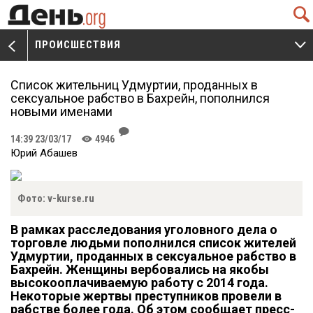
Q
ПРОИСШЕСТВИЯ
V
W
Список жительниц Удмуртии, проданных в
сексуальное рабство в Бахрейн, пополнился
новыми именами
J
14:39 23/03/17
4946
K
Юрий Абашев
Фото: v-kurse.ru
В рамках расследования уголовного дела о
торговле людьми пополнился список жителей
Удмуртии, проданных в сексуальное рабство в
Бахрейн. Женщины вербовались на якобы
высокооплачиваемую работу с 2014 года.
Некоторые жертвы преступников провели в
рабстве более года. Об этом сообщает пресс-