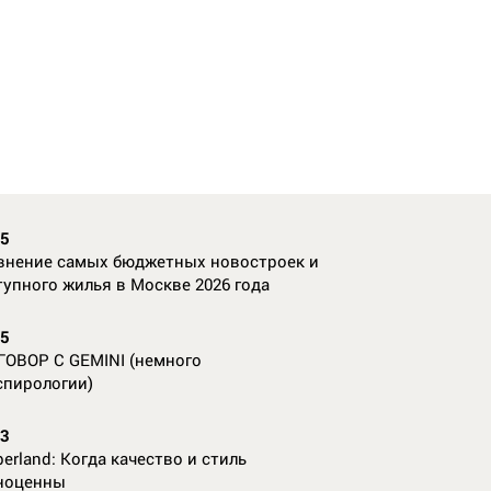
35
внение самых бюджетных новостроек и
тупного жилья в Москве 2026 года
55
ГОВОР С GEMINI (немного
спирологии)
23
erland: Когда качество и стиль
ноценны