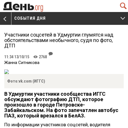
Q
СОБЫТИЯ ДНЯ
V
W
Участники соцсетей в Удмуртии глумятся над
обстоятельствами необычного, судя по фото,
ДТП
J
11:34 13/10/15
2768
K
Жанна Ситникова
Фото:vk.com (ИГГС)
В Удмуртии участники сообщества ИГГС
обсуждают фотографию ДТП, которое
произошло в городе Петровске-
Забайкальском. На фото запечатлен автобус
ПАЗ, который врезался в БелАЗ.
По информации участников соцсетей, водителя