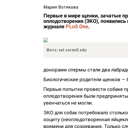
Мария Вотякова
Первые в мире щенки, зачатые п
оплодотворения (ЭКО), появились 
журнале
PLoS One
.
Фото: vet.cornell.edu
донорами спермы стали два лабрадо
Биологические родители щенков — 
Первые попытки провести собаке п
оплодотворения были предприняты е
увенчаться не могли.
ЭКО для собак потребовало столько 
ооциту (неоплодотворенная яйцекл
времени для созревания. Только сл