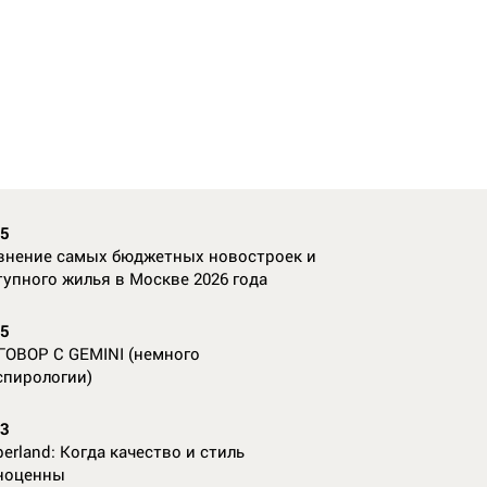
35
внение самых бюджетных новостроек и
тупного жилья в Москве 2026 года
55
ГОВОР С GEMINI (немного
спирологии)
23
erland: Когда качество и стиль
ноценны