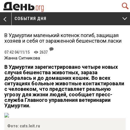
Q
СОБЫТИЯ ДНЯ
V
W
В Удмуртии маленький котенок погиб, защищая
хозяев и себя от зараженной бешенством ласки
J
07:42 04/11/15
2637
K
Жанна Ситникова
В Удмуртии зарегистрировано четыре новых
случая бешенства животных, зараза
добралась и до домашних кошек. Во всех
ситуациях больные животные контактировали
с человеком, что представляет реальную
угрозу для жизни людей, сообщает пресс-
служба Главного управления ветеринарии
Удмуртии.
Фото: cats.leit.ru