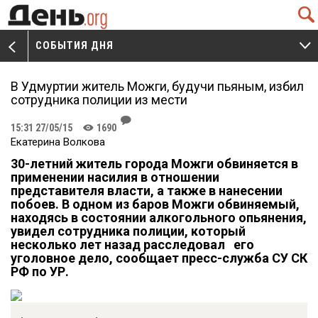
Q
СОБЫТИЯ ДНЯ
V
W
В Удмуртии житель Можги, будучи пьяным, избил
сотрудника полиции из мести
J
15:31 27/05/15
1690
K
Екатерина Волкова
30-летний житель города Можги обвиняется в
применении насилия в отношении
представителя власти, а также в нанесении
побоев. В одном из баров Можги обвиняемый,
находясь в состоянии алкогольного опьянения,
увидел сотрудника полиции, который
несколько лет назад расследовал его
уголовное дело, сообщает пресс-служба СУ СК
РФ по УР.