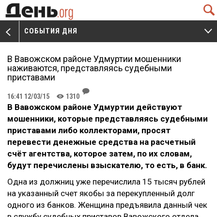
Q
СОБЫТИЯ ДНЯ
V
W
В Вавожском районе Удмуртии мошенники
наживаются, представляясь судебными
приставами
J
16:41 12/03/15
1310
K
В Вавожском районе Удмуртии действуют
мошенники, которые представляясь судебными
приставами либо коллекторами, просят
перевести денежные средства на расчетный
счёт агентства, которое затем, по их словам,
будут перечислены взыскателю, то есть, в банк.
Одна из должниц уже перечислила 15 тысяч рублей
на указанный счет якобы за перекупленный долг
одного из банков. Женщина предъявила данный чек
в службу судебных приставов Вавожского отдела,