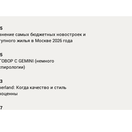
35
внение самых бюджетных новостроек и
тупного жилья в Москве 2026 года
55
ГОВОР С GEMINI (немного
спирологии)
23
erland: Когда качество и стиль
ноценны
07
nAl против