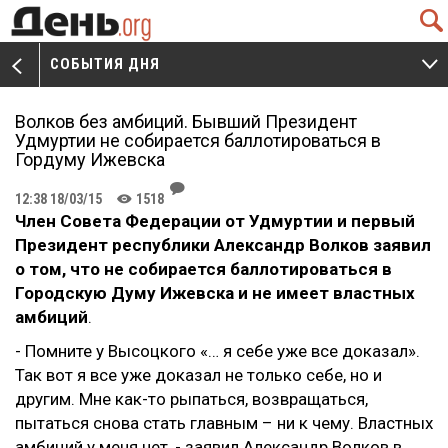
Q
СОБЫТИЯ ДНЯ
V
W
Волков без амбиций. Бывший Президент
Удмуртии не собирается баллотироваться в
Гордуму Ижевска
J
12:38 18/03/15
1518
K
Член Совета Федерации от Удмуртии и первый
Президент республики Александр Волков заявил
о том, что не собирается баллотироваться в
Городскую Думу Ижевска и не имеет властных
амбиций
.
- Помните у Высоцкого «… я себе уже все доказал».
Так вот я все уже доказал не только себе, но и
другим. Мне как-то рыпаться, возвращаться,
пытаться снова стать главным – ни к чему. Властных
амбиций у меня нет, - заявил Александр Волков в