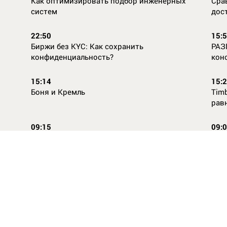
Как оптимизировать подбор инженерных
Сра
систем
дос
22:50
15:
Биржи без KYC: Как сохранить
РАЗ
конфиденциальность?
кон
15:14
15:
Боня и Кремль
Timb
рав
09:15
09:
Повторней не придумаешь
Ope
14:46
16:
Стили одежды для детей: как формируется
Как
как
вкус с ранних лет
КАС