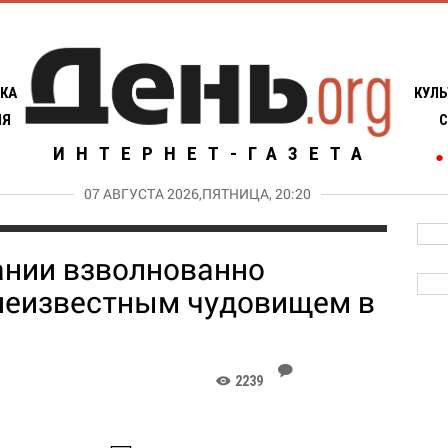
КА
КУЛЬ
ИЯ
С
ИНТЕРНЕТ-ГАЗЕТА
●
07 АВГУСТА 2026,ПЯТНИЦА, 20:20
ании взволнованно
неизвестным чудовищем в
J
2239
K