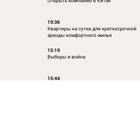
Открыть компанию в Китае
19:36
Квартиры на сутки для краткосрочной
аренды комфортного жилья
15:19
Выборы и война
15:44
Кто главный по жалобам
17:54
Страхование имущества для ипотеки:
типичные причины отказа в выплате и 
их избежать