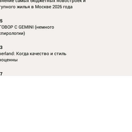
внение самых бюджетных новостроек и
тупного жилья в Москве 2026 года
55
ГОВОР С GEMINI (немного
спирологии)
23
erland: Когда качество и стиль
ноценны
07
nAl против
13
ие данные нужны, чтобы рассчитать
КО без ошибок