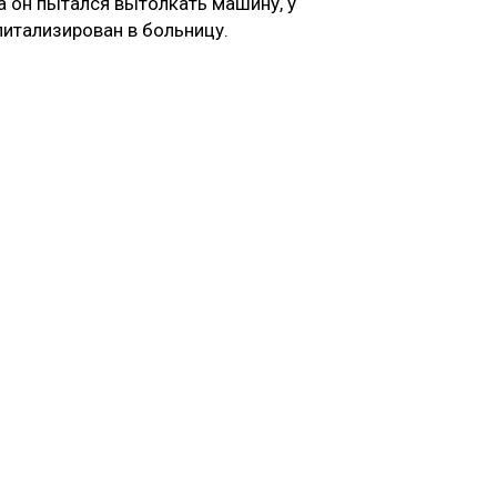
а он пытался вытолкать машину, у
питализирован в больницу.