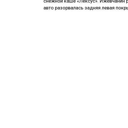
снежной каше
«
Лексус
»
. Ижевчанин 
авто разорвалась задняя левая покр