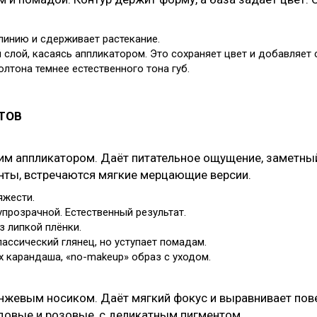
 линию и сдерживает растекание.
слой, касаясь аппликатором. Это сохраняет цвет и добавляет 
лтона темнее естественного тона губ.
ТОВ
м аппликатором. Даёт питательное ощущение, заметный
нты, встречаются мягкие мерцающие версии.
яжести.
прозрачной. Естественный результат.
з липкой плёнки.
ассический глянец, но уступает помадам.
рх карандаша, «no-makeup» образ с уходом.
онжевым носиком. Даёт мягкий фокус и выравнивает пов
довые и розовые, с деликатным пигментом.