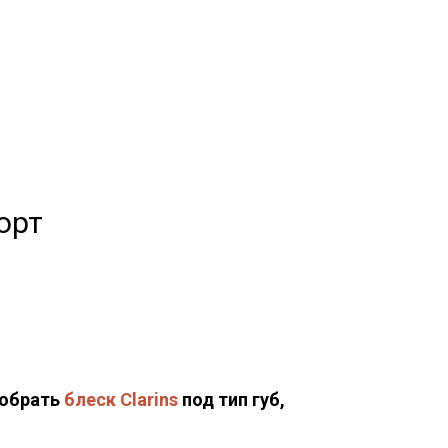
орт
добрать
блеск Clarins
под тип губ,