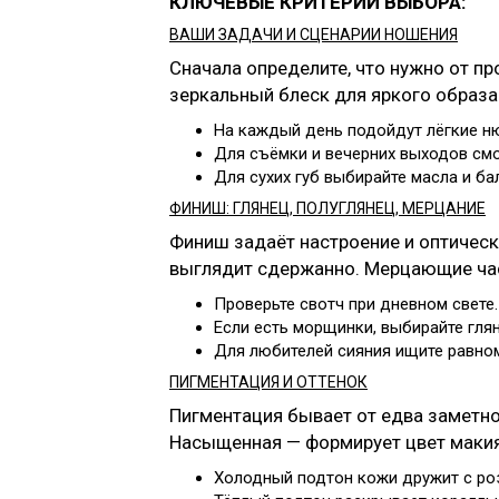
КЛЮЧЕВЫЕ КРИТЕРИИ ВЫБОРА:
ВАШИ ЗАДАЧИ И СЦЕНАРИИ НОШЕНИЯ
Сначала определите, что нужно от п
зеркальный блеск для яркого образа
На каждый день подойдут лёгкие н
Для съёмки и вечерних выходов смо
Для сухих губ выбирайте масла и б
ФИНИШ: ГЛЯНЕЦ, ПОЛУГЛЯНЕЦ, МЕРЦАНИЕ
Финиш задаёт настроение и оптическ
выглядит сдержанно. Мерцающие част
Проверьте свотч при дневном свете
Если есть морщинки, выбирайте гля
Для любителей сияния ищите равно
ПИГМЕНТАЦИЯ И ОТТЕНОК
Пигментация бывает от едва заметно
Насыщенная — формирует цвет макия
Холодный подтон кожи дружит с ро