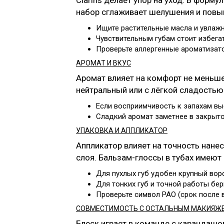
Clarins делает упор на уход. В фор
набор сглаживает шелушения и повы
Ищите растительные масла и увлаж
Чувствительным губам стоит избега
Проверьте аллергенные ароматизато
АРОМАТ И ВКУС
Аромат влияет на комфорт не меньше
нейтральный или с лёгкой сладостью
Если восприимчивость к запахам высо
Сладкий аромат заметнее в закрыто
УПАКОВКА И АППЛИКАТОР
Аппликатор влияет на точность нанес
слоя. Бальзам-глоссы в тубах имеют
Для пухлых губ удобен крупный вор
Для тонких губ и точной работы бер
Проверьте символ PAO (срок после в
СОВМЕСТИМОСТЬ С ОСТАЛЬНЫМ МАКИЯЖ
Блеск играет в команде с карандашо