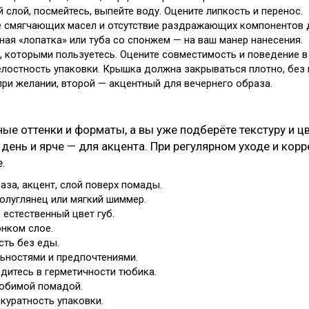
 слой, посмейтесь, выпейте воду. Оцените липкость и перенос.
е смягчающих масел и отсутствие раздражающих компонентов д
ная «лопатка» или туба со спонжем — на ваш манер нанесения.
 которыми пользуетесь. Оцените совместимость и поведение в 
елостность упаковки. Крышка должна закрываться плотно, без 
при желании, второй — акцентный для вечернего образа.
ые оттенки и форматы, а вы уже подберёте текстуру и ц
день и ярче — для акцента. При регулярном уходе и кор
.
аза, акцент, слой поверх помады.
полуглянец или мягкий шиммер.
 естественный цвет губ.
онком слое.
сть без еды.
льностями и предпочтениями.
дитесь в герметичности тюбика.
юбимой помадой.
куратность упаковки.