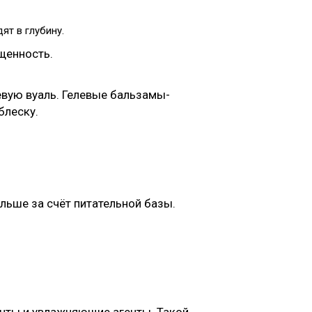
ят в глубину.
ыщенность.
евую вуаль. Гелевые бальзамы-
блеску.
ьше за счёт питательной базы.