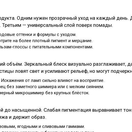
родукта. Одним нужен прозрачный уход на каждый день.
. Третьим — универсальный слой поверх помады.
юдовые оттенки и формулы с уходом.
трите на более плотный пигмент и мерцание.
альзам-глоссы с питательными компонентами.
ий объём. Зеркальный блеск визуально разглаживает, да
ицы ловят свет и усиливают рельеф, но могут подчерк
. Искажения от ламп сильно влияют на восприятие.
нец без заметного шиммера или с мелким сиянием.
мерный микрошиммер без крупных блёсток.
й до насыщенной. Слабая пигментация выравнивает тон 
жа и держит образ.
зовыми, ягодными и сливовыми гаммами.