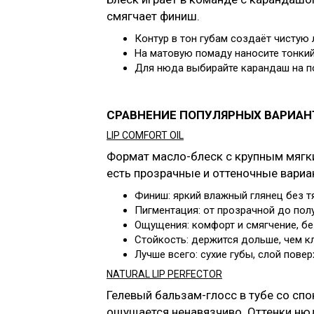
смягчает финиш.
Контур в тон губам создаёт чистую
На матовую помаду наносите тонкий 
Для нюда выбирайте карандаш на по
СРАВНЕНИЕ ПОПУЛЯРНЫХ ВАРИАН
LIP COMFORT OIL
Формат масло-блеск с крупным мягки
есть прозрачные и оттеночные вариа
Финиш: яркий влажный глянец без т
Пигментация: от прозрачной до полу
Ощущения: комфорт и смягчение, бе
Стойкость: держится дольше, чем кл
Лучше всего: сухие губы, слой пове
NATURAL LIP PERFECTOR
Гелевый бальзам-глосс в тубе со сп
ощущается ненавязчиво. Оттенки ню