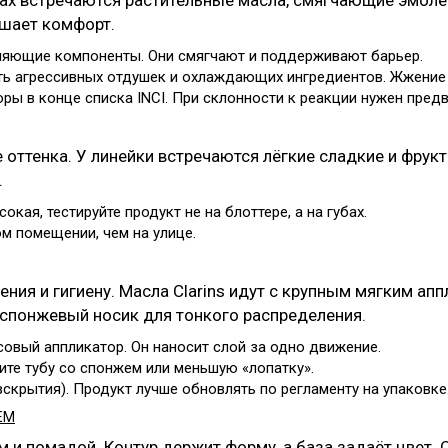
мулах встречаются растительные масла, смягчающие эмол
шает комфорт.
няющие компоненты. Они смягчают и поддерживают барьер.
ть агрессивных отдушек и охлаждающих ингредиентов. Жжение 
ры в конце списка INCI. При склонности к реакции нужен предв
 оттенка. У линейки встречаются лёгкие сладкие и фрук
.
кая, тестируйте продукт не на блоттере, а на губах.
м помещении, чем на улице.
ения и гигиену. Масла Clarins идут с крупным мягким а
 спонжевый носик для тонкого распределения.
совый аппликатор. Он наносит слой за одно движение.
ите тубу со спонжем или меньшую «лопатку».
скрытия). Продукт лучше обновлять по регламенту на упаковке
ЕМ
м и помадой. Контур держит форму, а база задаёт цвет.