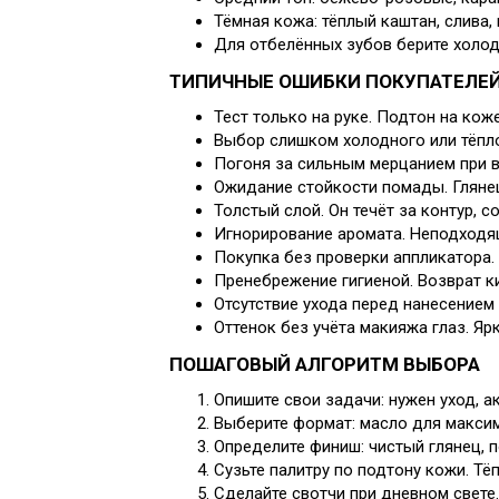
Тёмная кожа: тёплый каштан, слива
Для отбелённых зубов берите холо
ТИПИЧНЫЕ ОШИБКИ ПОКУПАТЕЛЕ
Тест только на руке. Подтон на коже
Выбор слишком холодного или тёплог
Погоня за сильным мерцанием при в
Ожидание стойкости помады. Глянец
Толстый слой. Он течёт за контур, с
Игнорирование аромата. Неподходящ
Покупка без проверки аппликатора.
Пренебрежение гигиеной. Возврат к
Отсутствие ухода перед нанесением 
Оттенок без учёта макияжа глаз. Яр
ПОШАГОВЫЙ АЛГОРИТМ ВЫБОРА
Опишите свои задачи: нужен уход, а
Выберите формат: масло для максим
Определите финиш: чистый глянец, 
Сузьте палитру по подтону кожи. Т
Сделайте свотчи при дневном свете.