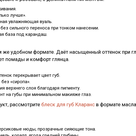
живания.
лько лучше».
тная увлажняющая вуаль.
 без сильного переноса при тонком нанесении.
ая база под карандаш.
м же удобном формате. Даёт насыщенный оттенок при г
вет помады и комфорт глянца.
тенок перекрывает цвет губ.
 без «сиропа».
ия верхнего слоя благодаря пигменту.
ент на губы при минимальном макияже глаз.
укт, рассмотрите
блеск для губ Кларанс
в формате масла.
персиковые нюды, прозрачные сияющие тона.
ель, коралл, ягода средней глубины.