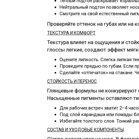
Тёплый подтон раскрывает кораллы,
Нейтральный подтон позволяет носит
Смотрите на свой естественный пигме
Проверяйте оттенок на губах или на 
ТЕКСТУРА И КОМФОРТ
Текстура влияет на ощущения и стойк
глоссы лёгкие, создают эффект мягко
Оцените липкость. Слегка липкая те
Проведите прядью по губам. Если пр
Сделайте «отпечаток» на стакане. Ч
СТОЙКОСТЬ И ПЕРЕНОС
Глянцевые формулы не конкурируют 
Насыщенные пигменты оставляют тин
Для рабочих встреч хватит 2–4 часо
Под слой карандаша или помады бле
Избегайте толстого слоя. Тонкий ра
СОСТАВ И УХОДОВЫЕ КОМПОНЕНТЫ