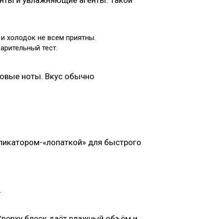
енты и увлажняющие агенты. Такой
и холодок не всем приятны.
арительный тест.
товые ноты. Вкус обычно
ппликатором-«лопаткой» для быстрого
.
 Сверху блеск даёт влажный объём и