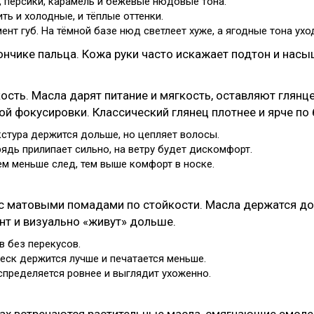
 персики, карамель и бежевые нюдовые тона.
ь и холодные, и тёплые оттенки.
нт губ. На тёмной базе нюд светлеет хуже, а ягодные тона уход
кончике пальца. Кожа руки часто искажает подтон и нас
ость. Масла дарят питание и мягкость, оставляют глянц
й фокусировки. Классический глянец плотнее и ярче по 
кстура держится дольше, но цепляет волосы.
ядь прилипает сильно, на ветру будет дискомфорт.
ем меньше след, тем выше комфорт в носке.
с матовыми помадами по стойкости. Масла держатся дол
т и визуально «живут» дольше.
в без перекусов.
ск держится лучше и печатается меньше.
спределяется ровнее и выглядит ухоженно.