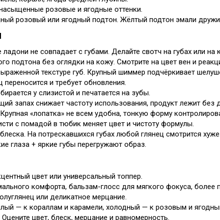
, насыщенные розовые и ягодные оттенки.
дный розовый или ягодный подтон. Жёлтый подтон эмали дружи
Й
 ладони не совпадает с губами. Делайте свотч на губах или на 
о подтона без оглядки на кожу. Смотрите на цвет вен и реакц
ыраженной текстуре губ. Крупный шиммер подчёркивает шелуш
 переносится и требует обновления.
обирается у слизистой и печатается на зубы.
ий запах снижает частоту использования, продукт лежит без д
 Крупная «лопатка» не всем удобна, тонкую форму контролирова
исти с помадой в тюбик меняет цвет и чистоту формулы.
блеска. На потрескавшихся губах любой глянец смотрится хуже
кие глаза + яркие губы перегружают образ.
кцентный цвет или универсальный топпер.
ального комфорта, бальзам-глосс для мягкого фокуса, более п
полуглянец или деликатное мерцание.
ёплый — к кораллам и карамели, холодный — к розовым и ягодны
 Оцените цвет, блеск, мерцание и равномерность.