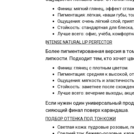
Финиш: мягкий глянец, эффект сгла
Пигментация: лёгкая, «ваши губы, то
Ощущения: очень лёгкий слой, прия
Стойкость: стандартная для блеска,
Лучше всего: офис, учёба, комфортн
I
NTENSE NATURAL LIP PERFECTOR
Более пигментированная версия в то
липкости. Подходит тем, кто хочет ц
Финиш: глянец с плотным цветом.
Пигментация: средняя к высокой, от
Ощущения: мягкость и эластичность
Стойкость: заметнее после схожден
Лучше всего: вечерние выходы, акц
Если нужен один универсальный прод
сияющий финал поверх карандаша.
ПОДБОР ОТТЕНКА ПОД ТОН КОЖИ
Светлая кожа: пудровые розовые, 
Средний тон: бежево-розовые, карам