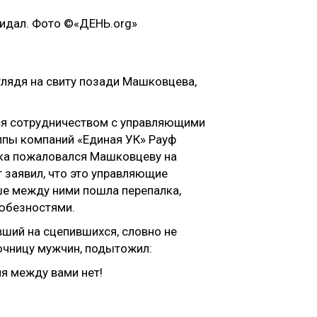
глядя на свиту позади Машковцева,
лся сотрудничеством с управляющими
уппы компаний «Единая УК» Рауф
ска пожаловался Машковцеву на
т заявил, что это управляющие
ьше между ними пошла перепалка,
любезностями.
ший на сцепившихся, словно не
очницу мужчин, подытожил:
я между вами нет!