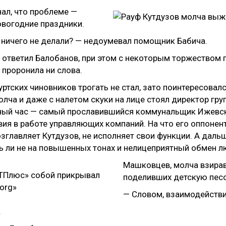
нал, что проблеме —
овогодние праздники.
и ничего не делали? — недоумевал помощник Бабича.
 ответил Балобанов, при этом с некоторым торжеством 
 проронила ни слова.
ртских чиновников трогать не стал, зато поинтересова
олча и даже с налетом скуки на лице стоял директор гр
здный час — самый прославившийся коммунальщик Ижев
вия в работе управляющих компаний. На что его оппонен
возглавляет Кутдузов, не исполняет свои функции. А дал
ь ли не на повышенных тонах и нелицеприятный обмен 
Машковцев, молча взирав
поделивших детскую пес
— Словом, взаимодействи
.