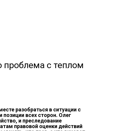
о проблема с теплом
есте разобраться в ситуации с
 позиции всех сторон. Олег
йство, и преследование
татам правовой оценки действий