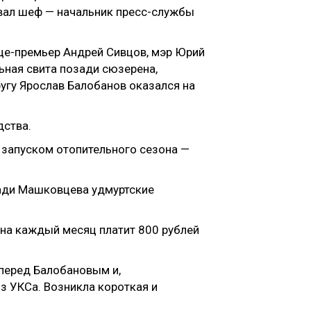
рывал шеф — начальник пресс-службы
це-премьер Андрей Сивцов, мэр Юрий
ьная свита позади сюзерена,
угу Ярослав Балобанов оказался на
дства.
 запуском отопительного сезона —
зади Машковцева удмуртские
перед Балобановым и,
из УКСа. Возникла короткая и