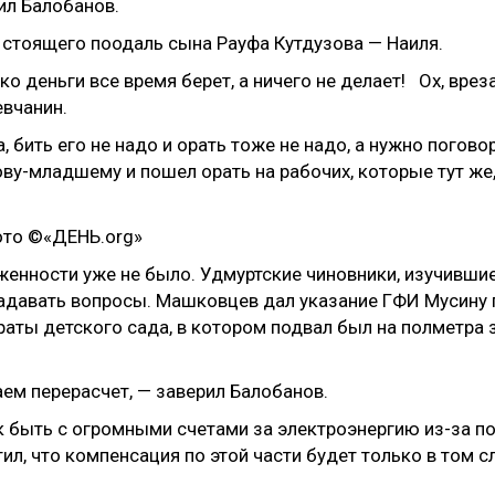
ил Балобанов.
л стоящего поодаль сына Рауфа Кутдузова — Наиля.
ько деньги все время берет, а ничего не делает! Ох, врез
евчанин.
да, бить его не надо и орать тоже не надо, а нужно пого
ву-младшему и пошел орать на рабочих, которые тут же,
енности уже не было. Удмуртские чиновники, изучившие
задавать вопросы. Машковцев дал указание ГФИ Мусину 
аты детского сада, в котором подвал был на полметра з
аем перерасчет, — заверил Балобанов.
к быть с огромными счетами за электроэнергию из-за 
тил, что компенсация по этой части будет только в том с