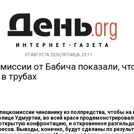
ИНТЕРНЕТ-ГАЗЕТА
07 АВГУСТА 2026,ПЯТНИЦА, 23:11
омиссии от Бабича показали, чт
 в трубах
ецкомиссии чиновнику из полпредства, чтобы на м
олице Удмуртии, во всей красе продемонстрировали
 открытую конфронтацию, и откровенное разгильдя
есов. Выводы, конечно, будут сделаны по резуль