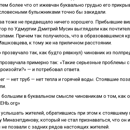
ы, тем более что от ижевчан буквально грудью его прик
 словесными булыжниками точно бы закидали.
а тоже не предвещало ничего хорошего. Прибывшие ви
ор по Удмуртии Дмитрий Мусин выглядели как почтител
опами. Причем так получилось, что в образовавшемся кр
ашковцева, к тому же на приличном расстоянии.
прозвучало так, как будто рявкнул) чиновник из полпре
 прозвучала примерно так: «Такие серьезные проблемы с
произойти?» — и потребовал ответа.
ег — нет труб — нет тепла и горячей воды. Стоявшие по
ли.
 услышать жителей, обратившись при этом к стоявшему 
у Миназетдинову, который не стал признаваться, что он 
 не позвали с задних рядов настоящих жителей.