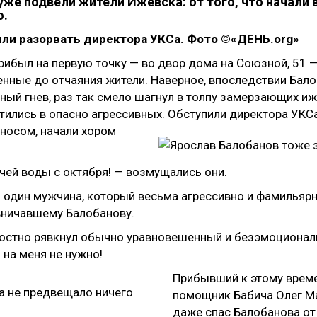
же подвели жители Ижевска: от того, что начали в
о.
ибыл на первую точку — во двор дома на Союзной, 51 —
нные до отчаяния жители. Наверное, впоследствии Бало
ный гнев, раз так смело шагнул в толпу замерзающих иже
тились в опасно агрессивных. Обступили директора
УКСа
 носом, начали хором
ячей воды с октября! — возмущались они.
л один мужчина, который весьма агрессивно и фамилья
вничавшему Балобанову.
 яростно рявкнул обычно уравновешенный и безэмоционал
 на меня не нужно!
Прибывший к этому време
помощник Бабича Олег Ма
даже спас Балобанова от 