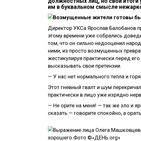
должностных лиц, но свои итоги у
им в буквальном смысле нежарк
Директор УКСа Ярослав Балобанов пр
этому времени уже собрались доведе
том, что он сильно недооценил народ
ними, из просто возмущенных превра
жестикулируя практически перед его
высказывать свои претензии.
— У нас нет нормального тепла и гор
Этот гневный гвалт и шум перекрича
практически в лицо уже изрядно нер
— Не орите на меня! — так же зло и
сказать — говорите спокойно, а орать