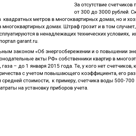
За отсутствие счетчиков
от 300 до 3000 рублей. С
 квадратных метров в многоквартирных домах, но и хо
многоквартирных домах. Штраф грозит и в том случает,
плуатируются в ненадлежащих технических условиях, ил
ртал garant.ru.
льным законом «Об энергосбережении и о повышении эне
конодательные акты РФ» собственники квартир в много
 газа – до 1 января 2015 года. Те, у кого нет счетчиков
ричества с учетом повышающего коэффициента, его разме
и средней стоимости, к примеру, счетчика воды 500-700 
траты на установку приборов учета.