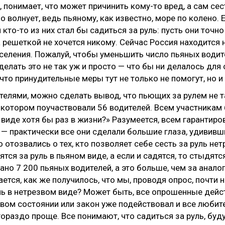
 понимает, что может причинить кому-то вред, а сам сес
ло волнует, ведь пьяному, как известно, море по колено.
 кто-то из них стал бы садиться за руль: пусть они точн
 решеткой не хочется никому. Сейчас Россия находится н
селения. Пожалуй, чтобы уменьшить число пьяных водит
делать это не так уж и просто — что бы ни делалось для 
что принудительные меры тут не только не помогут, но и
телями, можно сделать вывод, что пьющих за рулем не т
в котором поучаствовали 56 водителей. Всем участникам
 виде хотя бы раз в жизни?» Разумеется, всем гарантир
х — практически все они сделали большие глаза, удивив
 отозвались о тех, кто позволяет себе сесть за руль не
я за руль в пьяном виде, а если и садятся, то стыдятся
но 7 200 пьяных водителей, а это больше, чем за анало
ется, как же получилось, что мы, проводя опрос, почти 
ль в нетрезвом виде? Может быть, все опрошенные дейст
звом состоянии или закон уже подействовал и все любит
ораздо проще. Все понимают, что садиться за руль, буду