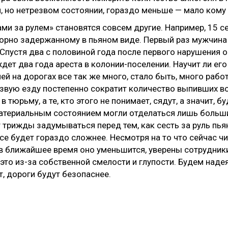
ом, но нетрезвом состоянии, гораздо меньше — мало ком
ми за рулем» становятся совсем другие. Например, 15 с
орно задержанному в пьяном виде. Первый раз мужчина 
 Спустя два с половиной года после первого нарушения 
ждет два года ареста в колонии-поселении. Научит ли ег
лей на дорогах все так же много, стало быть, много ра
звую езду постепенно сократит количество выпивших во
 тюрьму, а те, кто этого не понимает, сядут, а значит, 
материальным состоянием могли отделаться лишь больш
т трижды задумываться перед тем, как сесть за руль пь
се будет гораздо сложнее. Несмотря на то что сейчас ч
, в ближайшее время оно уменьшится, уверены сотрудник
это из-за собственной смелости и глупости. Будем надея
т, дороги будут безопаснее.