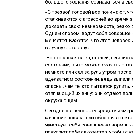
большого желания сознаваться в сво
«С трезвой головой все понимают, ч
сталкиваются с агрессией во время 
доказать свою невиновность, резко 
Одним словом, ведут себя совершенн
меняется. Кажется, что этот человек
в лучшую сторону».
Но это касается водителей, севших з
состоянии, а что можно сказать о тех
немного или сел за руль утром после
адекватном состоянии, ведь выпили 
опасны, чем те, кто пытается рулить,
отягчающий их вину: они отдают полн
окружающим.
Сегодня погрешность средств измере
меньшие показатели обозначаются «тр
чувствует себя совершенно нормальн
покупают себе алкотестер, чтобы с 