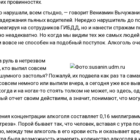
их провинностях.
то нарушали, всем стыдно, — говорит Вениамин Вычужан
задержания пьяных водителей. Нередко нарушитель до п
реагируя на сотрудников ГИБДД, но и нанести стражам 
о неадекватно. Но когда мы видим тех же самых людей
 и вовсе не способен на подобный поступок. Алкоголь оч
а руль в нетрезвом
, кто выпил совсем
 шумного застолья? Пожалуй, их подвела как раз та самая
совсем немного или выпили вчера, а сегодня уже все вы
 когда и на ногах-то стоять толком не может, но здесь, о
ый отчет своим действиям, а значит, понимают, что мог
ния концентрации алкоголя составляет 0,16 миллиграмм
езв». Порой бывает так, что человек, вставая с утра по
о, между тем алкоголь в его крови есть и оказывает вр
утра была возможность измерить количество алкоголя в 