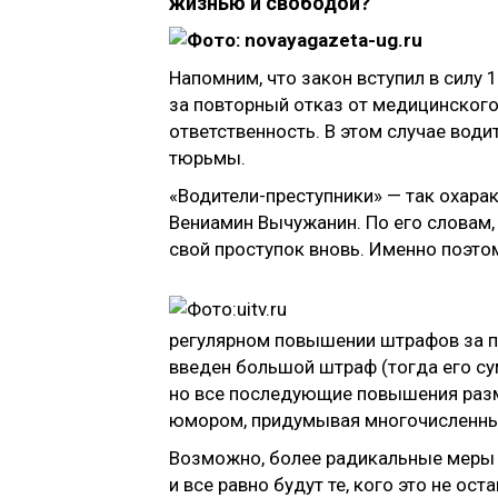
жизнью и свободой?
Напомним, что закон вступил в силу 
за повторный отказ от медицинского
ответственность. В этом случае води
тюрьмы.
«Водители-преступники» — так охара
Вениамин Вычужанин. По его словам, 
свой проступок вновь. Именно поэто
регулярном повышении штрафов за пь
введен большой штраф (тогда его су
но все последующие повышения разме
юмором, придумывая многочисленные
Возможно, более радикальные меры ок
и все равно будут те, кого это не ос