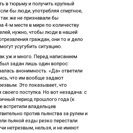
ть в тюрьму и получить крупный
 Если бы люди, употребляя спиртное,
о так же не признавали бы
а 4-м месте в мире по количеству
елей, нужно, чтобы люди в нашей
отрезвления граждан, они то и дело
 могут усугубить ситуацию.
ак уж и много. Перед написанием
 был задан лишь один вопрос:
овалась анонимность. «Да» ответили
шись, что им вообще задают
трезвым. Это показывает, что
 своего поступка. Но вот незадача: с
гичный период прошлого года (к
не встретили владельцев
вительно против пьянства за рулем и
ели пьяной езды резко перестали
чи нетрезвым, нельзя, и не имеют