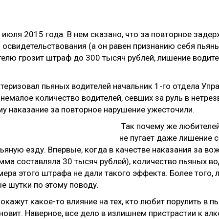
1 июля 2015 года. В нем сказано, что за повторное заде
 освидетельствования (а он равен признанию себя пьян
телю грозит штраф до 300 тысяч рублей, лишение водител
ктеризовал пьяных водителей начальник 1-го отдела У
немалое количество водителей, севших за руль в нетрез
му наказание за повторное нарушение ужесточили.
Так почему же любителей 
не пугает даже лишение 
яную езду. Впервые, когда в качестве наказания за во
мма составляла 30 тысяч рублей), количество пьяных во
ра этого штрафа не дали такого эффекта. Более того, л
 шутки по этому поводу.
ажут какое-то влияние на тех, кто любит порулить в пья
тановит. Наверное, все дело в излишнем пристрастии к ал