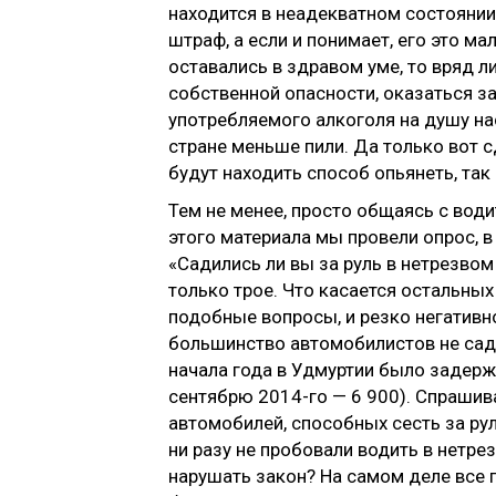
находится в неадекватном состоянии,
штраф, а если и понимает, его это ма
оставались в здравом уме, то вряд ли
собственной опасности, оказаться за
употребляемого алкоголя на душу на
стране меньше пили. Да только вот с
будут находить способ опьянеть, так 
Тем не менее, просто общаясь с води
этого материала мы провели опрос, 
«Садились ли вы за руль в нетрезвом
только трое. Что касается остальны
подобные вопросы, и резко негативно
большинство автомобилистов не садятс
начала года в Удмуртии было задержа
сентябрю 2014-го — 6 900). Спрашива
автомобилей, способных сесть за ру
ни разу не пробовали водить в нетре
нарушать закон? На самом деле все г