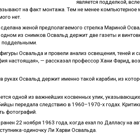
является подделкой, всле
указывают на факт монтажа. Тем не менее компьютерное
мого нет.
 сделана женой предполагаемого стрелка Мариной Освал
одном из снимков Освальд держит две газеты и винтовк
я поддельными.
гуры Освальда и провели анализ освещения, теней и с
фия настоящая», — рассказал профессор Хани Фарид, во
 в руках Освальд держит именно такой карабин, из котор
ется одной из важнейших косвенных улик, указывающих н
ийцы передала следствию в 1960–1970-х годах. Критик
ть фотографий.
ранен 22 ноября 1963 года, когда ехал по Далласу на а
ступника-одиночку Ли Харви Освальда.