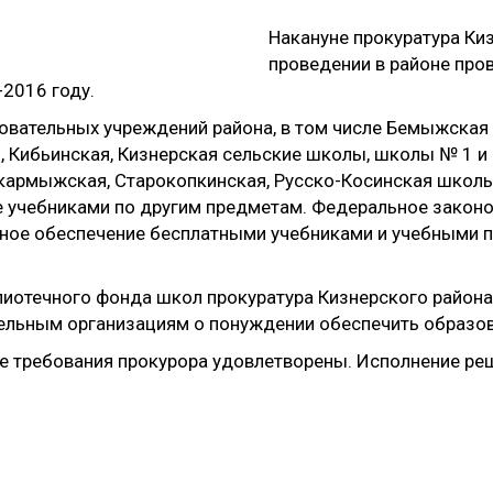
Накануне прокуратура Ки
проведении в районе про
2016 году.
азовательных учреждений района, в том числе Бемыжска
 Кибьинская, Кизнерская сельские школы, школы № 1 и
окармыжская, Старокопкинская, Русско-Косинская шко
же учебниками по другим предметам. Федеральное законо
лное обеспечение бесплатными учебниками и учебными 
иотечного фонда школ прокуратура Кизнерского района
ельным организациям о понуждении обеспечить образо
 требования прокурора удовлетворены. Исполнение реш