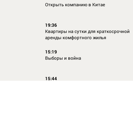
Открыть компанию в Китае
19:36
Квартиры на сутки для краткосрочной
аренды комфортного жилья
15:19
Выборы и война
15:44
Кто главный по жалобам
17:54
Страхование имущества для ипотеки:
типичные причины отказа в выплате и 
их избежать