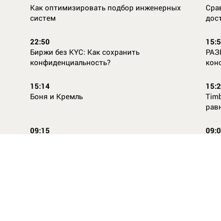
Как оптимизировать подбор инженерных
Сра
систем
дос
22:50
15:
Биржи без KYC: Как сохранить
РАЗ
конфиденциальность?
кон
15:14
15:
Боня и Кремль
Timb
рав
09:15
09:
Повторней не придумаешь
Ope
14:46
16:
Стили одежды для детей: как формируется
Как
как
вкус с ранних лет
КАС