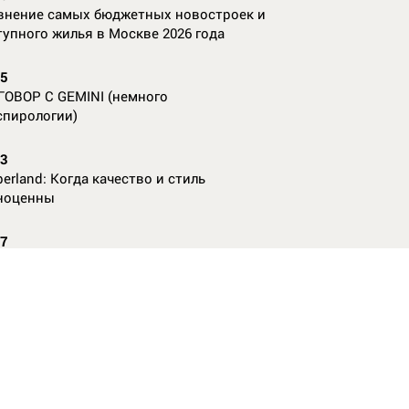
внение самых бюджетных новостроек и
тупного жилья в Москве 2026 года
55
ГОВОР С GEMINI (немного
спирологии)
23
erland: Когда качество и стиль
ноценны
07
nAl против
13
ие данные нужны, чтобы рассчитать
КО без ошибок