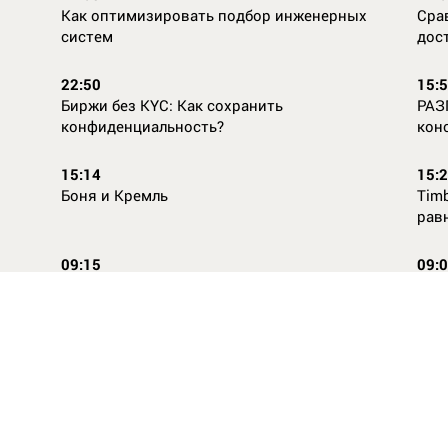
Как оптимизировать подбор инженерных
Сра
систем
дос
22:50
15:
Биржи без KYC: Как сохранить
РАЗ
конфиденциальность?
кон
15:14
15:
Боня и Кремль
Timb
рав
09:15
09:
Повторней не придумаешь
Ope
14:46
16:
Стили одежды для детей: как формируется
Как
как
вкус с ранних лет
КАС