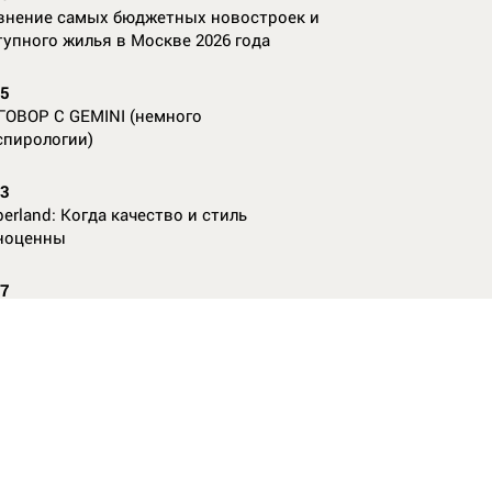
внение самых бюджетных новостроек и
тупного жилья в Москве 2026 года
55
ГОВОР С GEMINI (немного
спирологии)
23
erland: Когда качество и стиль
ноценны
07
nAl против
13
ие данные нужны, чтобы рассчитать
КО без ошибок