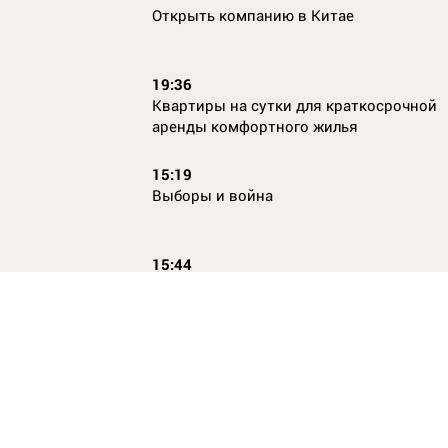
Открыть компанию в Китае
19:36
Квартиры на сутки для краткосрочной
аренды комфортного жилья
15:19
Выборы и война
15:44
Кто главный по жалобам
17:54
Страхование имущества для ипотеки:
типичные причины отказа в выплате и 
их избежать