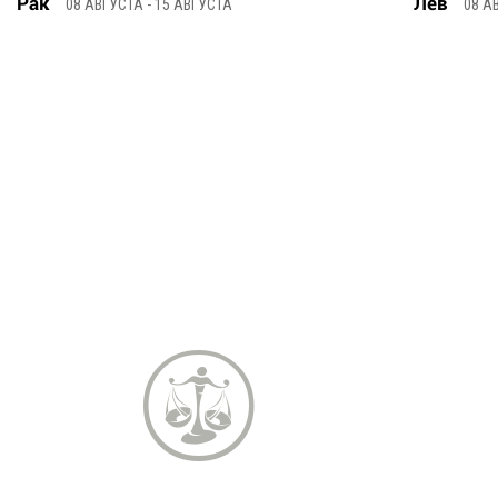
Рак
Лев
08 АВГУСТА - 15 АВГУСТА
08 А
n