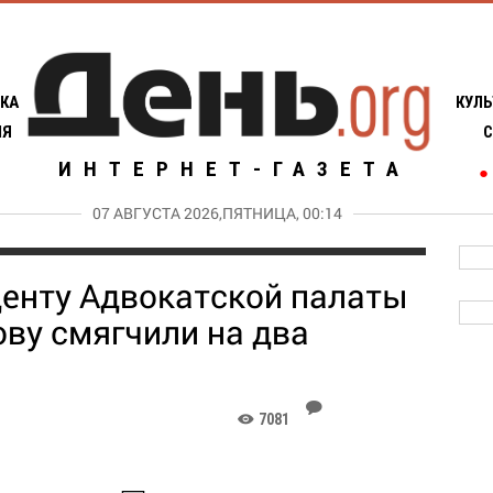
КА
КУЛЬ
ИЯ
С
ИНТЕРНЕТ-ГАЗЕТА
●
07 АВГУСТА 2026,ПЯТНИЦА, 00:14
денту Адвокатской палаты
ву смягчили на два
J
7081
K