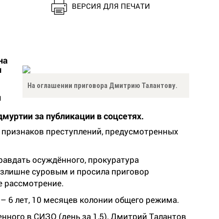
ВЕРСИЯ ДЛЯ ПЕЧАТИ
на
ы
На оглашении приговора Дмитрию Талантову.
й
уртии за публикации в соцсетях.
е признаков преступлений, предусмотренных
равдать осуждённого, прокуратура
излишне суровым и просила приговор
е рассмотрение.
 6 лет, 10 месяцев колонии общего режима.
нного в СИЗО (день за 1,5), Дмитрий Талантов