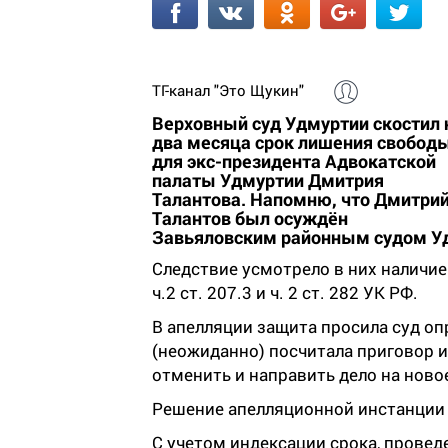
ТГ-канал "Это Щукин"
Верховный суд Удмуртии скостил 
два месяца срок лишения свобод
для экс-президента Адвокатской
палаты Удмуртии Дмитрия
Талантова. Напомню, что Дмитри
Талантов был осуждён
Завьяловским районным судом Удм
Следствие усмотрело в них наличи
ч.2 ст. 207.3 и ч. 2 ст. 282 УК РФ.
В апелляции защита просила суд оп
(неожиданно) посчитала приговор 
отменить и направить дело на ново
Решение апелляционной инстанции –
С учетом индексации срока, проведе