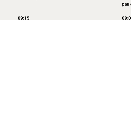
рав
09:15
09:
Повторней не придумаешь
Ope
14:46
16:
Стили одежды для детей: как формируется
Как
как
вкус с ранних лет
КАС
ВСЕ НОВОСТИ
Твиты от @dayorgru
Новости
Об 
org"
Политика
Рек