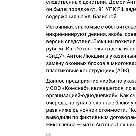
следственных действий. Домой Ант
он был в порядке ст. 91 УПК РФ за
содержания на ул. Базисной.
Источники, знакомые с обстоятель
инкриминируют деяния, якобы сове
версии следствия, Люкшин похитил
рублей. Из обстоятельств дела изв
«СпДУ», Антон Люкшин в указанный
замену оконных блоков в многокв
пластиковые конструкции» (АПК).
Данное предприятие якобы по указ
у ООО «Комснаб», являвшегося, по 
организацией-однодневкой». Как сч
очередь, покупало оконные блоки у
раза ниже рыночной стоимости. По
выводили по фиктивным договорам
Николаевна — мать Антона Люкшин