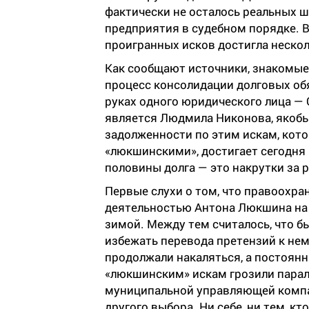
фактически не осталось реальных 
предприятия в судебном порядке. В
проигранных исков достигла нескол
Как сообщают источники, знакомые 
процесс консолидации долговых об
руках одного юридического лица —
является Людмила Никонова, якоб
задолженности по этим искам, кот
«люкшинскими», достигает сегодня 
половины долга — это накрутки за
Первые слухи о том, что правоохра
деятельностью Антона Люкшина на 
зимой. Между тем считалось, что б
избежать перевода претензий к не
продолжали накаляться, а постоян
«люкшинским» искам грозили парал
муниципальной управляющей компа
другого выбора. Ни себе, ни тем, кт