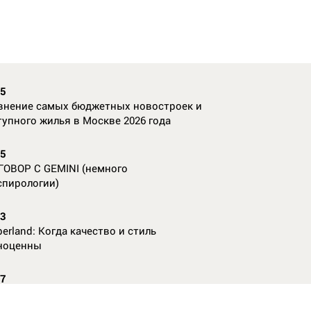
35
внение самых бюджетных новостроек и
тупного жилья в Москве 2026 года
55
ГОВОР С GEMINI (немного
спирологии)
23
erland: Когда качество и стиль
ноценны
07
nAl против