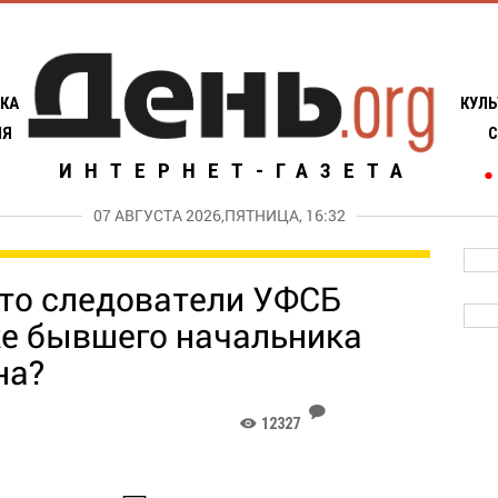
КА
КУЛЬ
ИЯ
С
ИНТЕРНЕТ-ГАЗЕТА
●
07 АВГУСТА 2026,ПЯТНИЦА, 16:32
что следователи УФСБ
е бывшего начальника
на?
J
12327
K