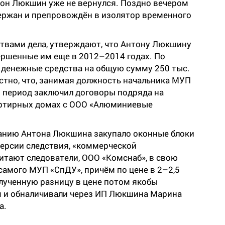
он Люкшин уже не вернулся. Поздно вечером
держан и препровождён в изолятор временного
ствами дела, утверждают, что Антону Люкшину
ршенные им еще в 2012–2014 годах. По
 денежные средства на общую сумму 250 тыс.
естно, что, занимая должность начальника МУП
 период заключил договоры подряда на
артирных домах с ООО «Алюминиевые
анию Антона Люкшина закупало оконные блоки
версии следствия, «коммерческой
итают следователи, ООО «Комснаб», в свою
 самого МУП «СпДУ», причём по цене в 2–2,5
лученную разницу в цене потом якобы
 и обналичивали через ИП Люкшина Марина
а.