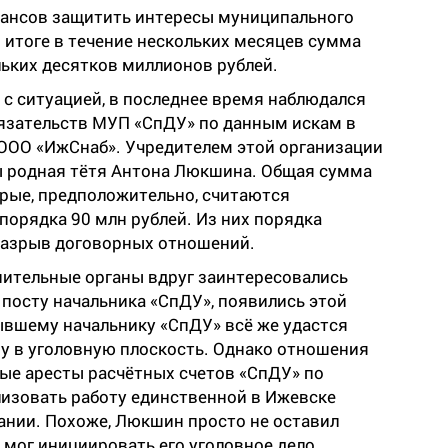
шансов защитить интересы муниципального
 итоге в течение нескольких месяцев сумма
ьких десятков миллионов рублей.
с ситуацией, в последнее время наблюдался
язательств МУП «СпДУ» по данным искам в
 ООО «ИжСнаб». Учредителем этой организации
ы родная тётя Антона Люкшина. Общая сумма
орые, предположительно, считаются
порядка 90 млн рублей. Из них порядка
 разрыв договорных отношений.
нительные органы вдруг заинтересовались
посту начальника «СпДУ», появились этой
ывшему начальнику «СпДУ» всё же удастся
му в уголовную плоскость. Однако отношения
ные аресты расчётных счетов «СпДУ» по
изовать работу единственной в Ижевске
нии. Похоже, Люкшин просто не оставил
о мог инициировать его уголовное дело.