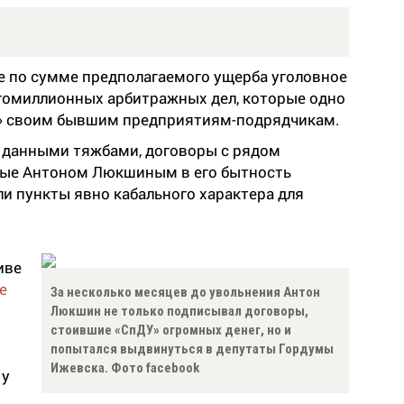
е по сумме предполагаемого ущерба уголовное
гомиллионных арбитражных дел, которые одно
У» своим бывшим предприятиям-подрядчикам.
 данными тяжбами, договоры с рядом
ные Антоном Люкшиным в его бытность
и пункты явно кабального характера для
иве
е
За несколько месяцев до увольнения Антон
Люкшин не только подписывал договоры,
стоившие «СпДУ» огромных денег, но и
попытался выдвинуться в депутаты Гордумы
Ижевска. Фото facebook
 у