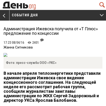
Q
СОБЫТИЯ ДНЯ
V
W
Администрация Ижевска получила от «Т Плюс»
предложение по концессии
J
17:23 08/04/16
2401
K
Жанна Ситникова
Фото: пресс-служба ООО «УКС»
В начале апреля теплоэнергетики представили
администрации Ижевска свое видение
концессионного соглашения. На следующей
неделе его рассмотрит рабочая группа,
сообщили журналистам замглавы
администрации по ЖКХ Сергей Задорожный и
директор УКСа Ярослав Балобанов.