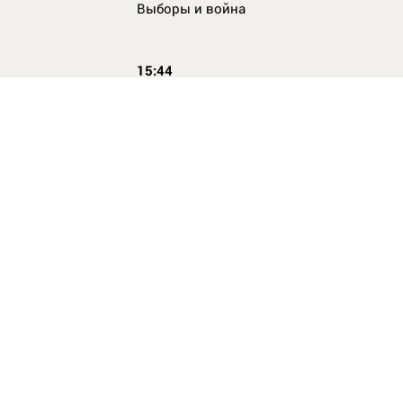
Выборы и война
15:44
Кто главный по жалобам
17:54
Страхование имущества для ипотеки:
типичные причины отказа в выплате и 
их избежать