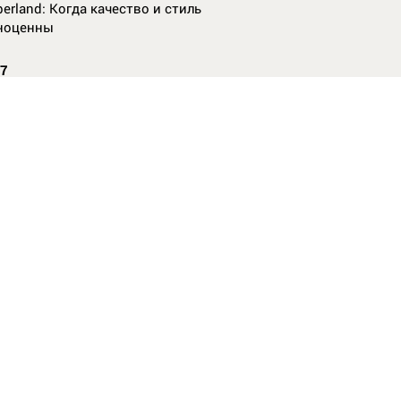
erland: Когда качество и стиль
ноценны
07
nAl против
13
ие данные нужны, чтобы рассчитать
КО без ошибок
издании