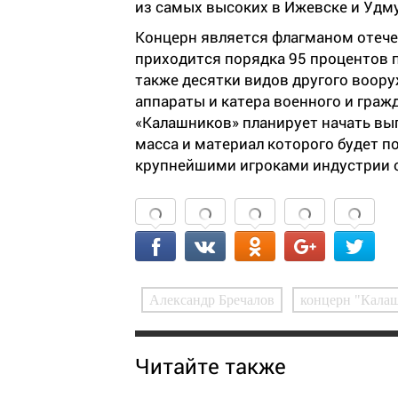
из самых высоких в Ижевске и Удм
Концерн является флагманом отечес
приходится порядка 95 процентов 
также десятки видов другого воор
аппараты и катера военного и граж
«Калашников» планирует начать вып
масса и материал которого будет п
крупнейшими игроками индустрии о
Александр Бречалов
концерн "Кала
Читайте также