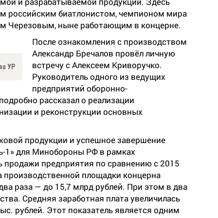
емой и разрабатываемой продукции. Здесь
ым российским биатлонистом, чемпионом мира
ом Черезовым, ныне работающим в концерне.
После ознакомления с производством
Александр Бречалов провёл личную
встречу с Алексеем Криворучко.
ва УР
Руководитель одного из ведущих
предприятий оборонно-
одробно рассказал о реализации
низации и реконструкции основных
ковой продукции и успешное завершение
ь-1» для Минобороны РФ в рамках
ь продажи предприятия по сравнению с 2015
ка производственной площадки концерна
ва раза — до 15,7 млрд рублей. При этом в два
ства. Средняя заработная плата увеличилась
тыс. рублей. Этот показатель является одним