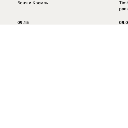
Боня и Кремль
Timb
рав
09:15
09:
Повторней не придумаешь
Ope
14:46
16:
Стили одежды для детей: как формируется
Как
как
вкус с ранних лет
КАС
ВСЕ НОВОСТИ
Твиты от @dayorgru
Новости
Об 