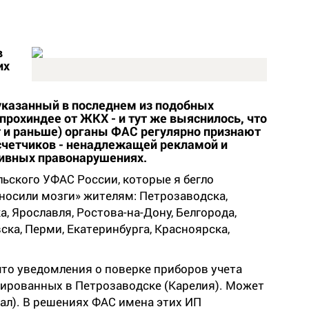
в
их
указанный в последнем из подобных
рохиндее от ЖКХ - и тут же выяснилось, что
т и раньше) органы ФАС регулярно признают
счетчиков - ненадлежащей рекламой и
ивных правонарушениях.
ьского УФАС России, которые я бегло
носили мозги» жителям: Петрозаводска,
, Ярославля, Ростова-на-Дону, Белгорода,
ска, Перми, Екатеринбурга, Красноярска,
то уведомления о поверке приборов учета
рированных в Петрозаводске (Карелия). Может
опал). В решениях ФАС имена этих ИП