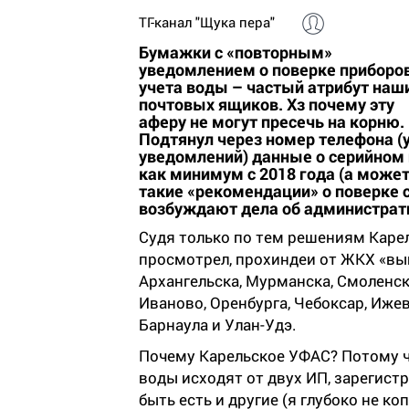
ТГ-канал "Щука пера"
Бумажки с «повторным»
уведомлением о поверке приборо
учета воды – частый атрибут наш
почтовых ящиков. Хз почему эту
аферу не могут пресечь на корню.
Подтянул через номер телефона (
уведомлений) данные о серийном п
как минимум с 2018 года (а може
такие «рекомендации» о поверке 
возбуждают дела об администрат
Судя только по тем решениям Карел
просмотрел, прохиндеи от ЖКХ «вы
Архангельска, Мурманска, Смоленска
Иваново, Оренбурга, Чебоксар, Ижев
Барнаула и Улан-Удэ.
Почему Карельское УФАС? Потому ч
воды исходят от двух ИП, зарегист
быть есть и другие (я глубоко не к