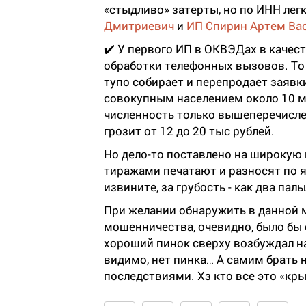
«стыдливо» затерты, но по ИНН легк
Дмитриевич
и
ИП Спирин Артем Ва
✔️ У первого ИП в ОКВЭДах в качес
обработки телефонных вызовов. То 
тупо собирает и перепродает заявк
совокупным населением около 10 м
численность только вышеперечисле
грозит от 12 до 20 тыс рублей.
Но дело-то поставлено на широкую
тиражами печатают и разносят по ящ
извините, за грубость - как два паль
При желании обнаружить в данной 
мошенничества, очевидно, было бы 
хороший пинок сверху возбуждал на 
видимо, нет пинка… А самим брать 
последствиями. Хз кто все это «кр