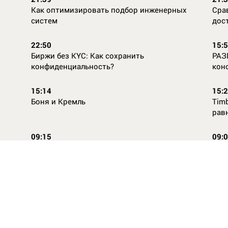
Как оптимизировать подбор инженерных
Сра
систем
дос
22:50
15:
Биржи без KYC: Как сохранить
РАЗ
конфиденциальность?
кон
15:14
15:
Боня и Кремль
Timb
рав
09:15
09:
Повторней не придумаешь
Ope
14:46
16:
Стили одежды для детей: как формируется
Как
как
вкус с ранних лет
КАС