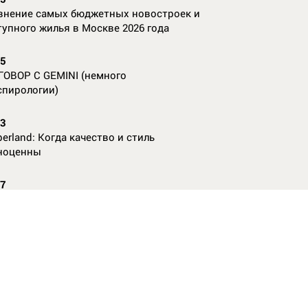
внение самых бюджетных новостроек и
тупного жилья в Москве 2026 года
55
ГОВОР С GEMINI (немного
спирологии)
23
erland: Когда качество и стиль
ноценны
07
nAl против
13
ие данные нужны, чтобы рассчитать
КО без ошибок