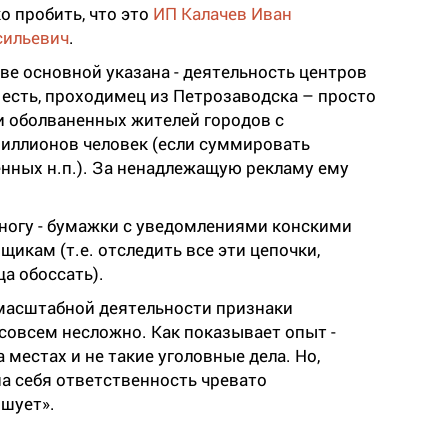
о пробить, что это
ИП Калачев Иван
сильевич
.
тве основной указана - деятельность центров
есть, проходимец из Петрозаводска – просто
и оболваненных жителей городов с
иллионов человек (если суммировать
нных н.п.). За ненадлежащую рекламу ему
 ногу - бумажки с уведомлениями конскими
икам (т.е. отследить все эти цепочки,
ца обоссать).
масштабной деятельности признаки
совсем несложно. Как показывает опыт -
местах и не такие уголовные дела. Но,
на себя ответственность чревато
ышует».