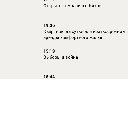
Открыть компанию в Китае
19:36
Квартиры на сутки для краткосрочной
аренды комфортного жилья
15:19
Выборы и война
15:44
Кто главный по жалобам
17:54
Страхование имущества для ипотеки:
типичные причины отказа в выплате и 
их избежать