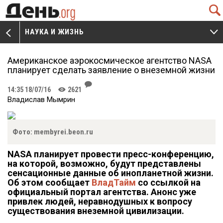
Q
НАУКА И ЖИЗНЬ
V
W
Американское аэрокосмическое агентство NASA
планирует сделать заявление о внеземной жизни
J
14:35 18/07/16
2621
K
Владислав Мымрин
Фото: membyrei.beon.ru
NASA планирует провести пресс-конференцию,
на которой, возможно, будут представлены
сенсационные данные об инопланетной жизни.
Об этом сообщает
ВладТайм
со ссылкой на
официальный портал агентства. Анонс уже
привлек людей, неравнодушных к вопросу
существования внеземной цивилизации.