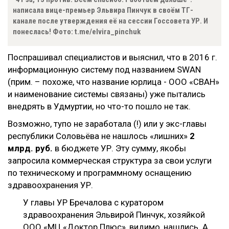
написала вице-премьер Эльвира Пинчук в своём ТГ-
канале после утверждения её на сессии Госсовета УР. И
понеслась! Фото: t.me/elvira_pinchuk
Поспрашивал специалистов и выяснил, что в 2016 г.
информационную систему под названием SWAN
(прим. – похоже, что название юрлица - ООО «СВАН»
и наименование системы связаны) уже пытались
внедрять в Удмуртии, но что-то пошло не так.
Возможно, тупо не заработала (!) или у экс-главы
республики Соловьёва не нашлось «лишних»
2
млрд. руб.
в бюджете УР. Эту сумму, якобы
запросила коммерческая структура за свои услуги
по техническому и программному оснащению
здравоохранения УР.
У главы УР Бречалова с куратором
здравоохранения Эльвирой Пинчук, хозяйкой
ООО «МЦ «Доктор Плюс», видимо, нашлись. А