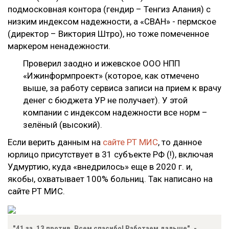
подмосковная контора (гендир – Тенгиз Алания) с
низким индексом надежности, а «СВАН» - пермское
(директор – Виктория Штро), но тоже помеченное
маркером ненадежности.
Проверил заодно и ижевское ООО НПП
«Ижинформпроект» (которое, как отмечено
выше, за работу сервиса записи на прием к врачу
денег с бюджета УР не получает). У этой
компании с индексом надежности все норм –
зелёный (высокий).
Если верить данным на
сайте РТ МИС
, то данное
юрлицо присутствует в 31 субъекте РФ (!), включая
Удмуртию, куда «внедрилось» еще в 2020 г. и,
якобы, охватывает 100% больниц. Так написано на
сайте РТ МИС.
"41 за, 13 против. Всем спасибо! Работаем дальше". -