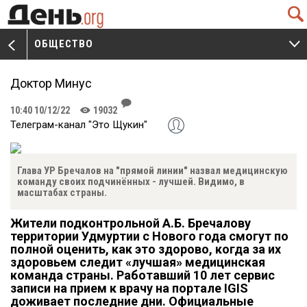
Q
ОБЩЕСТВО
V
W
Доктор Минус
J
10:40 10/12/22
19032
K
Телеграм-канал "Это Щукин"
Глава УР Бречалов на "прямой линии" назвал медицинскую
команду своих подчинённых - лучшей. Видимо, в
масштабах страны.
Жители подконтрольной А.Б. Бречалову
территории Удмуртии с Нового года смогут по
полной оценить, как это здорово, когда за их
здоровьем следит «лучшая» медицинская
команда страны. Работавший 10 лет сервис
записи на прием к врачу на портале IGIS
доживает последние дни. Официальные