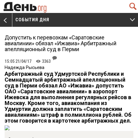
Q
СОБЫТИЯ ДНЯ
V
W
Допустить к перевозкам «Саратовские
авиалинии» обязал «Ижавиа» Арбитражный
апелляционный суд в Перми
J
15:05 21/04/17
3363
K
Надежда Рысьева
Арбитражный суд Удмуртской Республики и
Семнадцатый арбитражный апелляционный
суд в Перми обязал АО «Ижавиа» допустить
ОАО «Саратовские авиалинии» в аэропорт
Ижевска для выполнения регулярных рейсов в
Москву. Кроме того, авиакомпания из
Удмуртии должна заплатить «Саратовским
авиалиниям» штраф в полмиллиона рублей. Об
этом говорится в картотеке арбитражных дел.