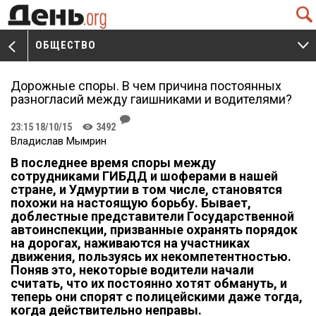
Q
ОБЩЕСТВО
V
W
Дорожные споры. В чем причина постоянных
разногласий между гаишниками и водителями?
J
23:15 18/10/15
3492
K
Владислав Мымрин
В последнее время споры между
сотрудниками ГИБДД и шоферами в нашей
стране, и Удмуртии в том числе, становятся
похожи на настоящую борьбу. Бывает,
доблестные представители Государственной
автоинспекции, призванные охранять порядок
на дорогах, наживаются на участниках
движения, пользуясь их некомпетентностью.
Поняв это, некоторые водители начали
считать, что их постоянно хотят обмануть, и
теперь они спорят с полицейскими даже тогда,
когда действительно неправы.