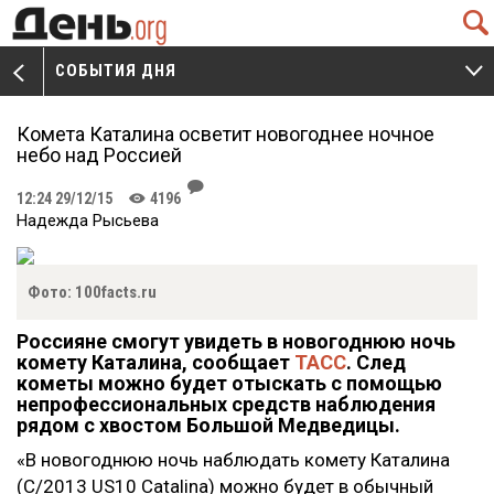
Q
СОБЫТИЯ ДНЯ
V
W
Комета Каталина осветит новогоднее ночное
небо над Россией
J
12:24 29/12/15
4196
K
Надежда Рысьева
Фото: 100facts.ru
Россияне смогут увидеть в новогоднюю ночь
комету Каталина, сообщает
ТАСС
. Cлед
кометы можно будет отыскать с помощью
непрофессиональных средств наблюдения
рядом с хвостом Большой Медведицы.
«В новогоднюю ночь наблюдать комету Каталина
(C/2013 US10 Catalina) можно будет в обычный