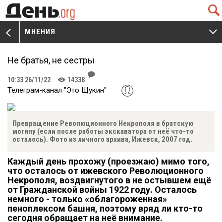
Q
МНЕНИЯ
V
W
Не братья, не сестры
J
10:33 26/11/22
14338
K
Телеграм-канал "Это Щукин"
Превращение Революционного Некрополя в братскую
могилу (если после работы экскаватора от неё что-то
осталось). Фото из личного архива, Ижевск, 2007 год.
Каждый день прохожу (проезжаю) мимо того,
что осталось от ижевского Революционного
Некрополя, воздвигнутого в не остывшем ещё
от Гражданской войны 1922 году. Осталось
немного - только «облагороженная»
пеноплексом башня, поэтому вряд ли кто-то
сегодня обращает на неё внимание.