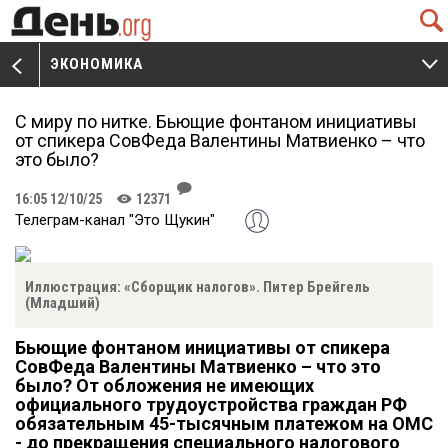
Q
ЭКОНОМИКА
V
W
С миру по нитке. Бьющие фонтаном инициативы
от спикера СовФеда Валентины Матвиенко – что
это было?
J
16:05 12/10/25
12371
K
Телеграм-канал "Это Щукин"
Иллюстрация: «Сборщик налогов». Питер Брейгель
(Младший)
Бьющие фонтаном инициативы от спикера
СовФеда Валентины Матвиенко – что это
было? От обложения не имеющих
официального трудоустройства граждан РФ
обязательным 45-тысячным платежом на ОМС
- до прекращения специального налогового