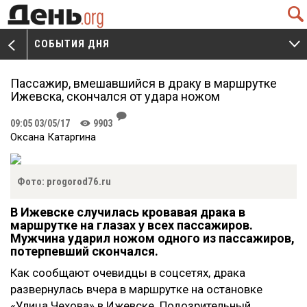
Q
СОБЫТИЯ ДНЯ
V
W
Пассажир, вмешавшийся в драку в маршрутке
Ижевска, скончался от удара ножом
J
09:05 03/05/17
9903
K
Оксана Катаргина
Фото: progorod76.ru
В Ижевске случилась кровавая драка в
маршрутке на глазах у всех пассажиров.
Мужчина ударил ножом одного из пассажиров,
потерпевший скончался.
Как сообщают очевидцы в соцсетях, драка
развернулась вчера в маршрутке на остановке
«Улица Чехова» в Ижевске. Подозрительный